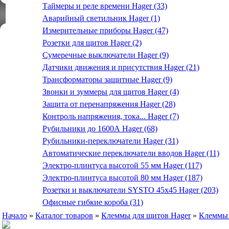
Таймеры и реле времени Hager (33)
Аварийный светильник Hager (1)
Измерительные приборы Hager (47)
Розетки для щитов Hager (2)
Сумеречные выключатели Hager (9)
Датчики движения и присутствия Hager (21)
Трансформаторы защитные Hager (9)
Звонки и зуммеры для щитов Hager (4)
Защита от перенапряжения Hager (28)
Контроль напряжения, тока... Hager (7)
Рубильники до 1600А Hager (68)
Рубильники-переключатели Hager (31)
Автоматические переключатели вводов Hager (11)
Электро-плинтуса высотой 55 мм Hager (117)
Электро-плинтуса высотой 80 мм Hager (187)
Розетки и выключатели SYSTO 45х45 Hager (203)
Офисные гибкие короба (31)
Начало
»
Каталог товаров
»
Клеммы для щитов Hager
»
Клеммы 