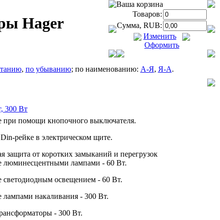
Ваша корзина
Товаров:
ры Hager
Сумма, RUB:
Изменить
Оформить
станию
,
по убыванию
; по наименованию:
А-Я
,
Я-А
.
, 300 Вт
е при помощи кнопочного выключателя.
Din-рейке в электрическом щите.
я защита от коротких замыканий и перегрузок
 люминесцентными лампами - 60 Вт.
 светодиодным освещением - 60 Вт.
 лампами накаливания - 300 Вт.
ансформаторы - 300 Вт.