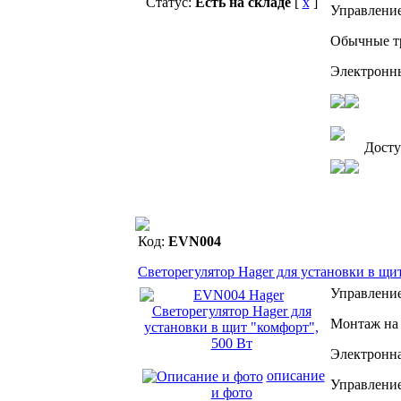
Статус:
Есть на складе
[
x
]
Управление
Обычные тр
Электронны
Дост
Код:
EVN004
Светорегулятор Hager для установки в щи
Управлени
Монтаж на 
Электронна
описание
Управление
и фото