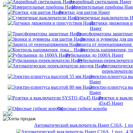
Аварийный светильник Hager
Измерительные приборы Hag
Розетки для щитов Hager
Сумеречные выключатели H
Датчики движения и
Hager
Трансформаторы защитные
Звонки и зуммеры для щи
Защита от перенапряжения 
Контроль напряжения, ток
Рубильники до 1600А Hager
Рубильники-переключател
Автоматическ
переключатели
Электро-плинтуса вы
Hager
Электро-плинтуса вы
Hager
Розетки и выкл
45х45 Hager
Офисные гибкие короба
Хиты продаж
Автоматический выключатель Hager C16A, 1 пол