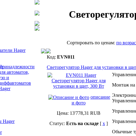
Светорегулято
Cортировать по ценам:
по возра
атели Hager
Код:
EVN011
Принадлежности
Светорегулятор Hager для установки в щит
для автоматов,
Управлени
узо и
диффавтоматов
Монтаж на 
Hager
Электронна
описание
Управление
и фото
Управление
Цена:
13'778,31
RUB
ы Hager
Управление
Статус:
Есть на складе
[
x
]
Обычные тр
r