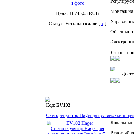
Регулируем
и фото
Монтаж на 
Цена:
31'745,63
RUB
Управление
Статус:
Есть на складе
[
x
]
Обычные тр
Электронны
Страна про
Дост
Код:
EV102
Светорегулятор Hager для установки в щи
Локальный
Ведомый ре