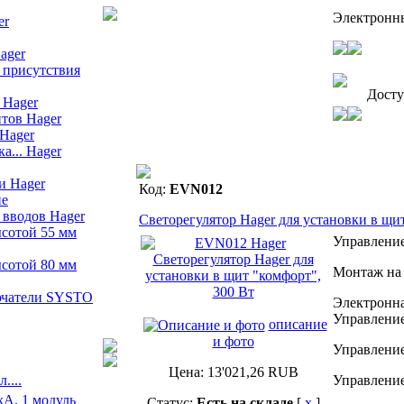
Электронны
er
ager
 присутствия
Дост
 Hager
тов Hager
Hager
а... Hager
и Hager
Код:
EVN012
ие
 вводов Hager
Светорегулятор Hager для установки в щи
сотой 55 мм
Управлени
сотой 80 мм
Монтаж на 
ючатели SYSTO
Электронна
Управление
описание
и фото
Управление
Цена:
13'021,26
RUB
....
Управление
Статус:
Есть на складе
[
x
]