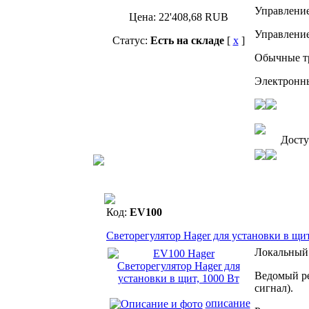
Управление
Цена:
22'408,68
RUB
Управление
Статус:
Есть на складе
[
x
]
Обычные тр
Электронны
Дост
Код:
EV100
Светорегулятор Hager для установки в щит
Локальный
Ведомый ре
сигнал).
описание