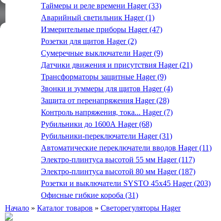
Таймеры и реле времени Hager (33)
Аварийный светильник Hager (1)
Измерительные приборы Hager (47)
Розетки для щитов Hager (2)
Сумеречные выключатели Hager (9)
Датчики движения и присутствия Hager (21)
Трансформаторы защитные Hager (9)
Звонки и зуммеры для щитов Hager (4)
Защита от перенапряжения Hager (28)
Контроль напряжения, тока... Hager (7)
Рубильники до 1600А Hager (68)
Рубильники-переключатели Hager (31)
Автоматические переключатели вводов Hager (11)
Электро-плинтуса высотой 55 мм Hager (117)
Электро-плинтуса высотой 80 мм Hager (187)
Розетки и выключатели SYSTO 45х45 Hager (203)
Офисные гибкие короба (31)
Начало
»
Каталог товаров
»
Светорегуляторы Hager