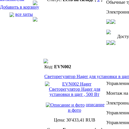
Обычные тр
Электронны
все хиты
Дост
Код:
EVN002
Светорегулятор Hager для установки в щит
Управлени
Монтаж на 
Электронна
описание
и фото
Управление
Цена:
30'433,41
RUB
Управление