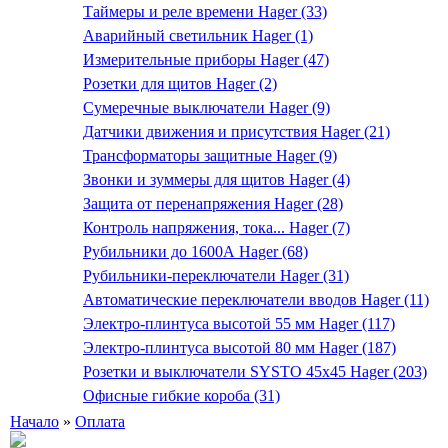
Таймеры и реле времени Hager (33)
Аварийный светильник Hager (1)
Измерительные приборы Hager (47)
Розетки для щитов Hager (2)
Сумеречные выключатели Hager (9)
Датчики движения и присутствия Hager (21)
Трансформаторы защитные Hager (9)
Звонки и зуммеры для щитов Hager (4)
Защита от перенапряжения Hager (28)
Контроль напряжения, тока... Hager (7)
Рубильники до 1600А Hager (68)
Рубильники-переключатели Hager (31)
Автоматические переключатели вводов Hager (11)
Электро-плинтуса высотой 55 мм Hager (117)
Электро-плинтуса высотой 80 мм Hager (187)
Розетки и выключатели SYSTO 45х45 Hager (203)
Офисные гибкие короба (31)
Начало
»
Оплата