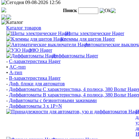
Сегодня 09-08-2026 12:56
Поиск
Ok
Каталог
Каталог товаров
Щиты электрические Hager
Клеммы для щитов Hager
Автоматические выключа
УЗО Hager
Диффавтоматы Hager
-
C-характеристика Hager
•
AC-тип
•
А-тип
-
B-характеристика Hager
-
Диф. блоки для автоматов
-
Диффавтоматы С характеристика, 4 полюса, 380 Вольт Hage
-
Диффавтоматы B характеристика, 4 полюса, 380 Вольт Hage
-
Дифавтоматы с безвинтовыми зажимами
-
Диффавтоматы 3 х 1P+N
П
д
у
д
H