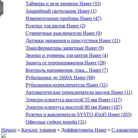
Таймеры и реле времени Hager (33)
Аварийный светильник Hager (1)
Измерительные приборы Hager (47)
Розетки для щитов Hager (2)
Сумеречные выключатели Hager (9)
Датчики движения и присутствия Hager (21)
Трансформаторы защитные Hager (9)
Звонки и зуммеры для щитов Hager (4)
Защита от перенапряжения Hager (28)
Контроль напряжения, тока... Hager (7)
Рубильники до 1600А Hager (68)
Рубильники-переключатели Hager (31)
Автоматические переключатели вводов Hager (11)
Электро-плинтуса высотой 55 мм Hager (117)
Электро-плинтуса высотой 80 мм Hager (187)
Розетки и выключатели SYSTO 45х45 Hager (203)
Офисные гибкие короба (31)
Начало
»
Каталог товаров
»
Диффавтоматы Hager
»
C-характери