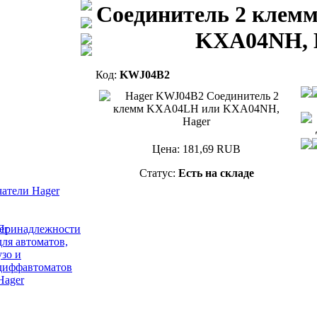
Соединитель 2 клем
KXA04NH, 
Код:
KWJ04B2
Цена:
181,69
RUB
Статус:
Есть на складе
атели Hager
Принадлежности
для автоматов,
узо и
диффавтоматов
Hager