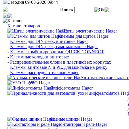
Сегодня 09-08-2026 09:44
Поиск
Ok
Каталог
Каталог товаров
Щиты электрические Hager
Клеммы для щитов Hager
-
Клеммы для DIN-реек, винтовые Hager
-
Клеммы для DIN-реек, самозажимные Hager
-
Клеммы комбинированные QUICK CONNECT
-
Клеммные колодки винтовые
-
Распределительные блоки в пластиковых корпусах
-
Клеммы винтовые N и PE, для монтажа на рейку
-
Клеммы распределительные Hager
Автоматические выключ
УЗО Hager
Диффавтоматы Hager
Фазные шинки Hager
Контакторы и реле Hager