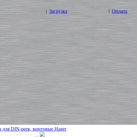
|
Загрузка
|
Оплата
 для DIN-реек, винтовые Hager