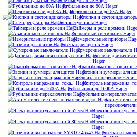
Реле импульсные Hager
Рубильники до 80А Hager
Переключатели до 63А Hager
Кнопки и светоиндикатор
Светорегуляторы Hager
Таймеры и реле времени Hage
Аварийный светильник Hager
Измерительные приборы Hag
Розетки для щитов Hager
Сумеречные выключатели H
Датчики движения и
Hager
Трансформаторы защитные
Звонки и зуммеры для щи
Защита от перенапряжения 
Контроль напряжения, ток
Рубильники до 1600А Hager
Рубильники-переключател
Автоматическ
переключатели
Электро-плинтуса вы
Hager
Электро-плинтуса вы
Hager
Розетки и выкл