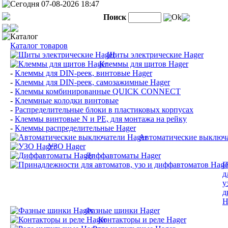
Сегодня 07-08-2026 18:47
Поиск
Ok
Каталог
Каталог товаров
Щиты электрические Hager
Клеммы для щитов Hager
-
Клеммы для DIN-реек, винтовые Hager
-
Клеммы для DIN-реек, самозажимные Hager
-
Клеммы комбинированные QUICK CONNECT
-
Клеммные колодки винтовые
-
Распределительные блоки в пластиковых корпусах
-
Клеммы винтовые N и PE, для монтажа на рейку
-
Клеммы распределительные Hager
Автоматические выключа
УЗО Hager
Диффавтоматы Hager
П
д
у
д
H
Фазные шинки Hager
Контакторы и реле Hager