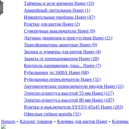
Таймеры и реле времени Hager (33)
Аварийный светильник Hager (1)
Измерительные приборы Hager (47)
Розетки для щитов Hager (2)
Сумеречные выключатели Hager (9)
Датчики движения и присутствия Hager (21)
Трансформаторы защитные Hager (9)
Звонки и зуммеры для щитов Hager (4)
Защита от перенапряжения Hager (28)
Контроль напряжения, тока... Hager (7)
Рубильники до 1600А Hager (68)
Рубильники-переключатели Hager (31)
Автоматические переключатели вводов Hager (11)
Электро-плинтуса высотой 55 мм Hager (117)
Электро-плинтуса высотой 80 мм Hager (187)
Розетки и выключатели SYSTO 45х45 Hager (203)
Офисные гибкие короба (31)
Начало
»
Каталог товаров
»
Клеммы для щитов Hager
»
Клеммы 