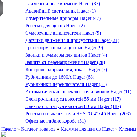
Таймеры и реле времени Hager (33)
Аварийный светильник Hager (1)
Измерительные приборы Hager (47)
Розетки для щитов Hager (2)
Сумеречные выключатели Hager (9)
Датчики движения и присутствия Hager (21)
Трансформаторы защитные Hager (9)
Звонки и зуммеры для щитов Hager (4)
Защита от перенапряжения Hager (28)
Контроль напряжения, тока... Hager (7)
Рубильники до 1600А Hager (68)
Рубильники-переключатели Hager (31)
Автоматические переключатели вводов Hager (11)
Электро-плинтуса высотой 55 мм Hager (117)
Электро-плинтуса высотой 80 мм Hager (187)
Розетки и выключатели SYSTO 45х45 Hager (203)
Офисные гибкие короба (31)
Начало
»
Каталог товаров
»
Клеммы для щитов Hager
»
Клеммы 