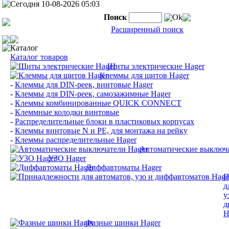
Сегодня 10-08-2026 05:03
Поиск
Ok
Расширенный поиск
Каталог
Каталог товаров
Щиты электрические Hager
Клеммы для щитов Hager
-
Клеммы для DIN-реек, винтовые Hager
-
Клеммы для DIN-реек, самозажимные Hager
-
Клеммы комбинированные QUICK CONNECT
-
Клеммные колодки винтовые
-
Распределительные блоки в пластиковых корпусах
-
Клеммы винтовые N и PE, для монтажа на рейку
-
Клеммы распределительные Hager
Автоматические выключа
УЗО Hager
Диффавтоматы Hager
П
д
у
д
H
Фазные шинки Hager